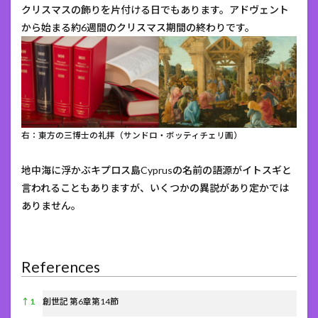
クリスマスの飾りを片付ける日でもあります。アドヴェント
から始まる約6週間のクリスマス期間の終わりです。
右：東方の三博士の礼拝（サンドロ・ボッティチェリ画）
地中海に浮かぶキプロス島Cyprusの名前の語源がイトスギと
言われることもありますが、いくつかの異説があり定かでは
ありません。
References
References
↑
1
創世記 第6章第14節