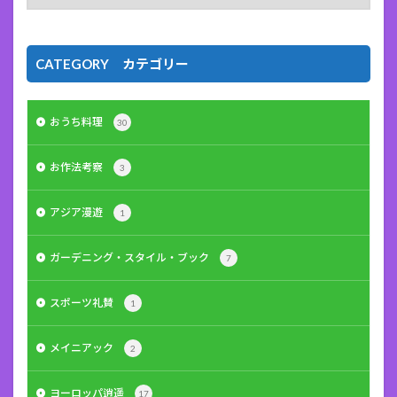
CATEGORY カテゴリー
おうち料理
30
お作法考察
3
アジア漫遊
1
ガーデニング・スタイル・ブック
7
スポーツ礼賛
1
メイニアック
2
ヨーロッパ逍遥
17