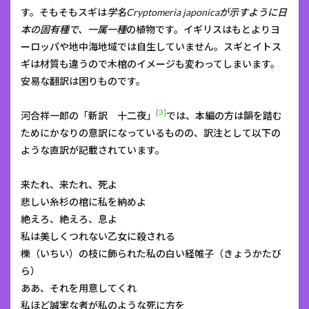
す。そもそもスギは
学名Cryptomeria japonicaが示すように日
本の固有種で、一属一種
の植物です。イギリスはもとよりヨ
ーロッパや地中海地域では自生していません。スギとイトス
ギは材質も違うので木棺のイメージも変わってしまいます。
安易な翻訳は困りものです。
[3]
河合祥一郎の「新訳 十二夜」
では、本編の方は韻を踏む
ためにかなりの意訳になっているものの、訳注として以下の
ような直訳が記載されています。
来たれ、来たれ、死よ
悲しい糸杉の棺に私を納めよ
絶えろ、絶えろ、息よ
私は美しくつれない乙女に殺される
櫟（いちい）の枝に飾られた私の白い経帷子（きょうかたび
ら）
ああ、それを用意してくれ
私ほど誠実な者が私のような死に方を