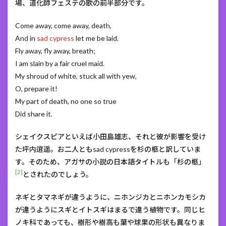
場、道化師フェステの歌の前半部分です。
Come away, come away, death,
And in
sad cypress
let me be laid.
Fly away, fly away, breath;
I am slain by a fair cruel maid.
My shroud of white, stuck all with yew,
O, prepare it!
My part of death, no one so true
Did share it.
シェイクスピアといえば小田島雄志、それと彼が影響を受け
た坪内逍遥。お二人ともsad cypressを杉の柩と訳していま
す。そのため、アガサの小説の日本語タイトルも「杉の柩」
[2]
とされたのでしょう。
ネギとタマネギが違うように、ニホンジカとニホンカモシカ
が違うようにスギとイトスギはまるで違う植物です。同じヒ
ノキ科であっても、樹形や樹高も葉や球果の形状も異なりま