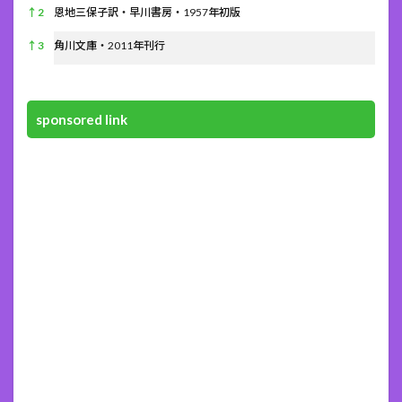
↑
2
恩地三保子訳・早川書房・1957年初版
↑
3
角川文庫・2011年刊行
sponsored link