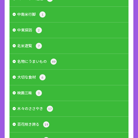
中南米行脚
1
中東探訪
2
北米遊覧
7
名物にうまいもの
49
大切な食材
6
映画三昧
3
木々のささやき
17
百花咲き誇る
19