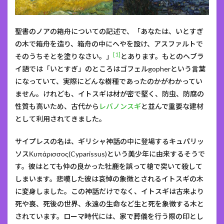
聖書のノアの箱舟についての記述で、「あなたは、いとすぎ
の木で箱舟を造り、箱舟の中にへやを設け、アスファルトで
[1]
そのうちそとを塗りなさい。」
とあります。もとのヘブラ
イ語では「いとすぎ」のところはゴフェルgopherという言葉
になっていて、実際にどんな樹種であったのかがわかってい
ません。けれども、イトスギは材が密で堅く、防虫、防腐の
性質も高いため、古代から
レバノンスギ
と並んで重要な建材
として利用されてきました。
サイプレスの名は、ギリシャ神話の中に登場するキュパリッ
ソスΚυπάρισσος(Cyparissus)という美少年に由来するそうで
す。彼はとても仲の良かった牡鹿を誤って槍で突いて殺して
しまいます。悲嘆した彼は哀悼の象徴とされるイトスギの木
に変身しました。この神話だけでなく、イトスギは古来より
死や喪、死後の世界、永遠の生命など生と死を象徴する木と
されています。ローマ時代には、家で葬儀を行う際の印とし