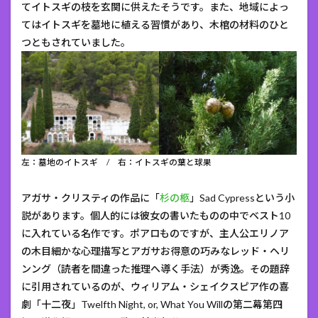
てイトスギの枝を玄関に供えたそうです。また、地域によっ
てはイトスギを墓地に植える習慣があり、木棺の材料のひと
つともされていました。
左：墓地のイトスギ / 右：イトスギの葉と球果
アガサ・クリスティの作品に「
杉の柩
」Sad Cypressという小
説があります。個人的には彼女の書いたものの中でベスト10
に入れている名作です。ポアロものですが、主人公エリノア
の木目細かな心理描写とアガサお得意の巧みなレッド・ヘリ
ンング（読者を間違った推理へ導く手法）が秀逸。その題辞
に引用されているのが、ウィリアム・シェイクスピア作の喜
劇「十二夜」Twelfth Night, or, What You Willの第二幕第四