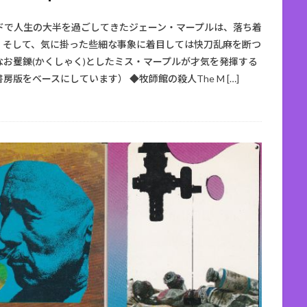
ドで人生の大半を過ごしてきたジェーン・マープルは、落ち着
。そして、気に掛った些細な事象に着目しては快刀乱麻を断つ
お矍鑠(かくしゃく)としたミス・マープルが才気を発揮する
をベースにしています） ◆牧師館の殺人The M […]