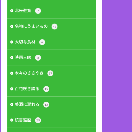
北米遊覧
7
名物にうまいもの
49
大切な食材
6
映画三昧
3
木々のささやき
17
百花咲き誇る
19
美酒に溺れる
12
読書遍歴
29