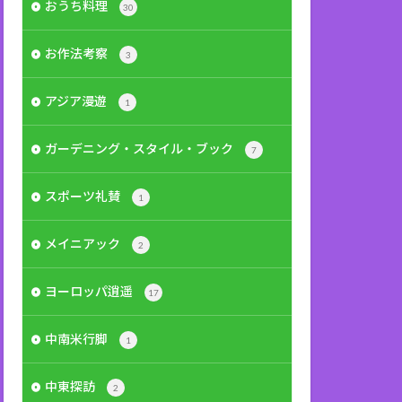
おうち料理
30
お作法考察
3
アジア漫遊
1
ガーデニング・スタイル・ブック
7
スポーツ礼賛
1
メイニアック
2
ヨーロッパ逍遥
17
中南米行脚
1
中東探訪
2