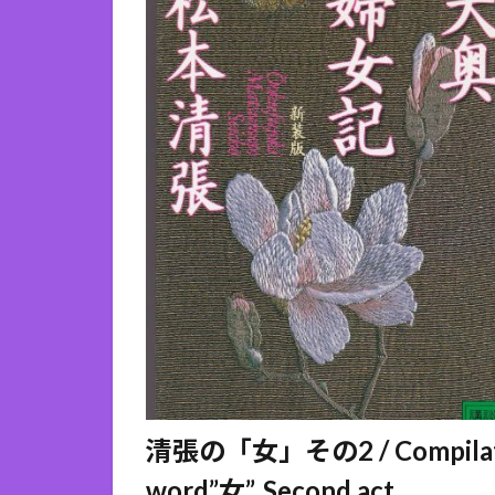
清張の「女」その2 / Compilation 
word”女”, Second act