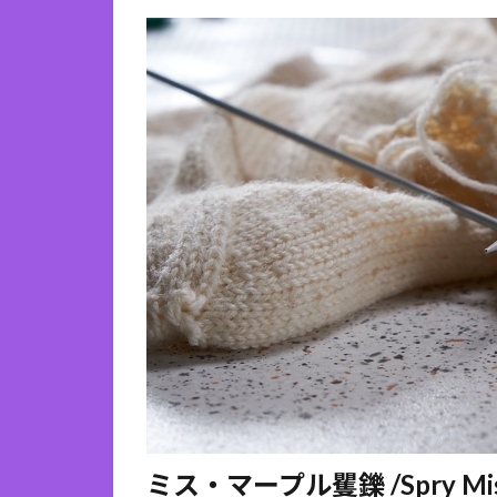
ミス・マープル矍鑠 /Spry Miss