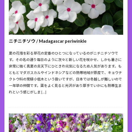
ニチニチソウ / Madagascar periwinkle
夏の花壇を彩る草花の定番のひとつになっているのがニチニチソウで
す。その名の通り毎日のように次々と新しい花を咲かせ、しかも暑さに
非常に強く真夏の炎天下にひときわ元気になるため人気があります。も
ともとマダガスカルやインドネシアなどの熱帯地域が原産で、キョウチ
クトウ科の常緑小低木という扱いですが、日本では冬越しが難しいので
一年草の仲間です。葉をよく見ると光沢があり厚手でいかにも熱帯生ま
れという感じがしま […]