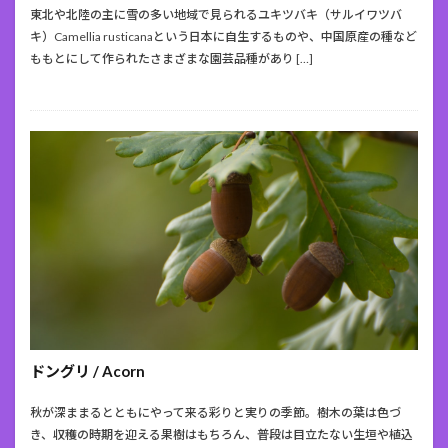
東北や北陸の主に雪の多い地域で見られるユキツバキ（サルイワツバ
キ）Camellia rusticanaという日本に自生するものや、中国原産の種など
ももとにして作られたさまざまな園芸品種があり […]
ドングリ / Acorn
秋が深ままるとともにやって来る彩りと実りの季節。樹木の葉は色づ
き、収穫の時期を迎える果樹はもちろん、普段は目立たない生垣や植込