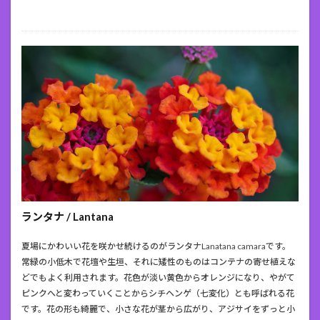
ランタナ / Lantana
夏場にかわいい花を咲かせ続けるのがランタナLanatana camaraです。
常緑の小低木で花壇や生垣、それに矮性のものはコンテナの寄せ植えな
どでもよく利用されます。花色が淡い黄色からオレンジになり、やがて
ピンクへと変わっていくことからシチヘンゲ（七変化）とも呼ばれる花
です。花の形も綺麗で、小さな花が茎から広がり、アジサイをずっと小