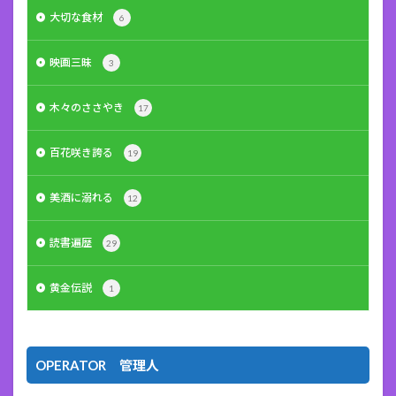
大切な食材
6
映画三昧
3
木々のささやき
17
百花咲き誇る
19
美酒に溺れる
12
読書遍歴
29
黄金伝説
1
OPERATOR 管理人