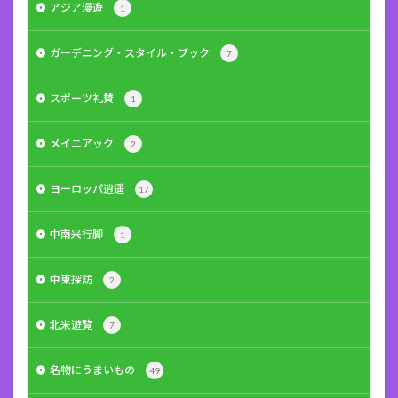
アジア漫遊
1
ガーデニング・スタイル・ブック
7
スポーツ礼賛
1
メイニアック
2
ヨーロッパ逍遥
17
中南米行脚
1
中東探訪
2
北米遊覧
7
名物にうまいもの
49