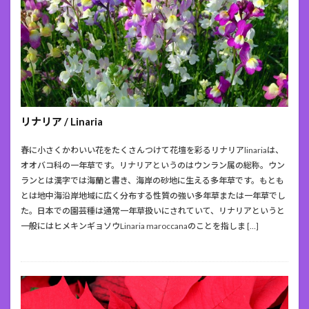
リナリア / Linaria
春に小さくかわいい花をたくさんつけて花壇を彩るリナリアlinariaは、
オオバコ科の一年草です。リナリアというのはウンラン属の総称。ウン
ランとは漢字では海蘭と書き、海岸の砂地に生える多年草です。もとも
とは地中海沿岸地域に広く分布する性質の強い多年草または一年草でし
た。日本での園芸種は通常一年草扱いにされていて、リナリアというと
一般にはヒメキンギョソウLinaria maroccanaのことを指しま […]