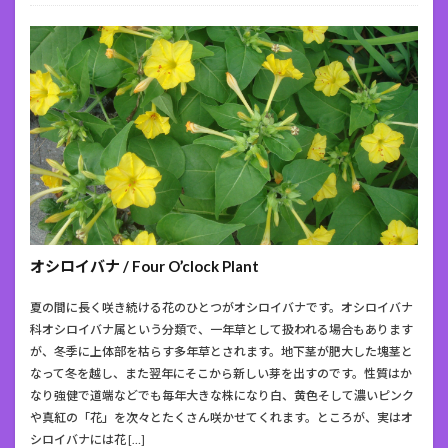
オシロイバナ / Four O’clock Plant
夏の間に長く咲き続ける花のひとつがオシロイバナです。オシロイバナ
科オシロイバナ属という分類で、一年草として扱われる場合もあります
が、冬季に上体部を枯らす多年草とされます。地下茎が肥大した塊茎と
なって冬を越し、また翌年にそこから新しい芽を出すのです。性質はか
なり強健で道端などでも毎年大きな株になり白、黄色そして濃いピンク
や真紅の「花」を次々とたくさん咲かせてくれます。ところが、実はオ
シロイバナには花 […]