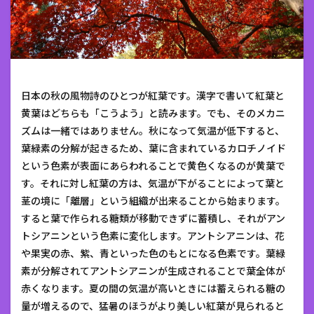
日本の秋の風物詩のひとつが紅葉です。漢字で書いて紅葉と
黄葉はどちらも「こうよう」と読みます。でも、そのメカニ
ズムは一緒ではありません。秋になって気温が低下すると、
葉緑素の分解が起きるため、葉に含まれているカロチノイド
という色素が表面にあらわれることで黄色くなるのが黄葉で
す。それに対し紅葉の方は、気温が下がることによって葉と
茎の境に「離層」という組織が出来ることから始まります。
すると葉で作られる糖類が移動できずに蓄積し、それがアン
トシアニンという色素に変化します。アントシアニンは、花
や果実の赤、紫、青といった色のもとになる色素です。葉緑
素が分解されてアントシアニンが生成されることで葉全体が
赤くなります。夏の間の気温が高いときには蓄えられる糖の
量が増えるので、猛暑のほうがより美しい紅葉が見られると