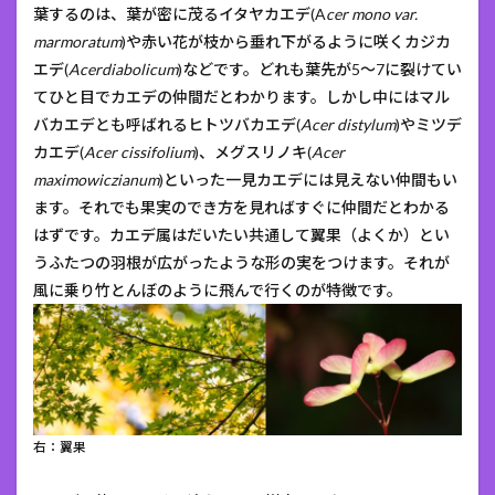
葉するのは、葉が密に茂るイタヤカエデ(A
cer mono var.
marmoratum
)や赤い花が枝から垂れ下がるように咲くカジカ
エデ(
Acerdiabolicum
)などです。どれも葉先が5～7に裂けてい
てひと目でカエデの仲間だとわかります。しかし中にはマル
バカエデとも呼ばれるヒトツバカエデ(
Acer distylum
)やミツデ
カエデ(
Acer cissifolium
)、メグスリノキ(
Acer
maximowiczianum
)といった一見カエデには見えない仲間もい
ます。それでも果実のでき方を見ればすぐに仲間だとわかる
はずです。カエデ属はだいたい共通して翼果（よくか）とい
うふたつの羽根が広がったような形の実をつけます。それが
風に乗り竹とんぼのように飛んで行くのが特徴です。
右：翼果