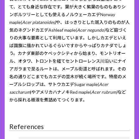
て、とても身近な存在です。葉が大きく紫葉のものもありシ
ンボルツリーとしても使えるノルウェーカエデNorway
maple(
Acer platanoides
)
や、はっきりとした斑入りのものが人
気のネグンドカエデAshleaf maple(
Acer negundo)
など庭づく
りの大事な要素として利用しています。しかしカエデといえ
ば国旗に描かれているぐらいですからやっぱりカナダでしょ
う。カナダ東部のケベックシティから始まり、モントリオー
ル、オタワ、トロントを経てセントローレンス川沿いにナイ
アガラまで至るルートは、メープル街道と呼ばれます。その
名の通りどこまでもカエデの並木が続く場所です。特産のメ
ープルシロップは、サトウカエデSugar maple(
Acer
saccharum
)やアメリカハナノキRed maple(
Acer rubrum)
など
から採れる樹液を煮詰めてつくります。
References