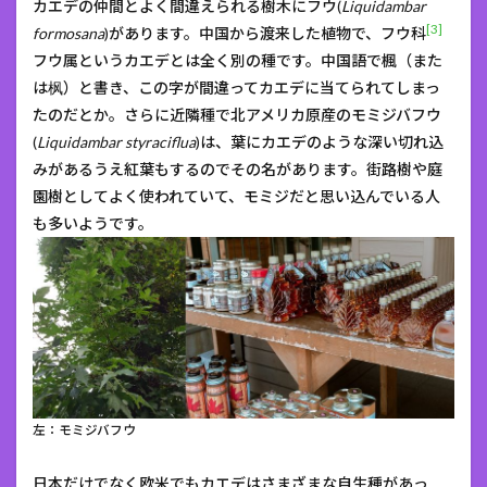
カエデの仲間とよく間違えられる樹木にフウ(
Liquidambar
[3]
formosana
)があります。中国から渡来した植物で、フウ科
フウ属というカエデとは全く別の種です。中国語で楓（また
は枫）と書き、この字が間違ってカエデに当てられてしまっ
たのだとか。さらに近隣種で北アメリカ原産のモミジバフウ
(
Liquidambar styraciflua
)は、葉にカエデのような深い切れ込
みがあるうえ紅葉もするのでその名があります。街路樹や庭
園樹としてよく使われていて、モミジだと思い込んでいる人
も多いようです。
左：モミジバフウ
日本だけでなく欧米でもカエデはさまざまな自生種があっ