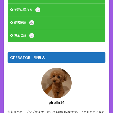
美酒に溺れる
12
読書遍歴
29
黄金伝説
1
OPERATOR 管理人
pirolin14
旅好きのガーデンデザイナーにして料理研究家です。 子どものころから