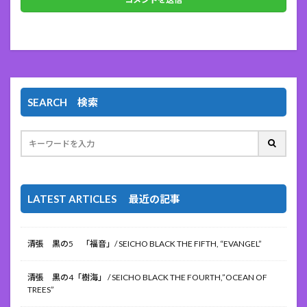
SEARCH 検索
LATEST ARTICLES 最近の記事
清張 黒の5 「福音」/ SEICHO BLACK THE FIFTH, “EVANGEL”
清張 黒の4「樹海」 / SEICHO BLACK THE FOURTH,”OCEAN OF
TREES”