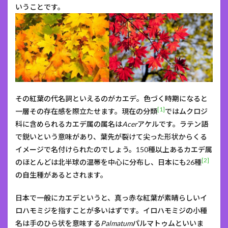
いうことです。
その紅葉の代名詞といえるのがカエデ。色づく時期になると
[1]
一層その存在感を際立たせます。現在の分類
ではムクロジ
科に含められるカエデ属の属名は
Acer
アケルです。ラテン語
で鋭いという意味があり、葉先が裂けて尖った形状からくる
イメージで名付けられたのでしょう。150種以上あるカエデ属
[2]
のほとんどは北半球の温帯を中心に分布し、日本にも26種
の自生種があるとされます。
日本で一般にカエデというと、真っ赤な紅葉が素晴らしいイ
ロハモミジを指すことが多いはずです。イロハモミジの小種
名は手のひら状を意味する
Palmatum
パルマトゥムといいま