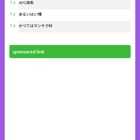
References
↑
1
APG体系
↑
2
あるいは27種
↑
3
かつてはマンサク科
sponsored link