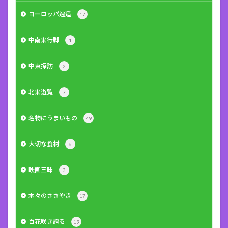
ヨーロッパ逍遥
17
中南米行脚
1
中東探訪
2
北米遊覧
7
名物にうまいもの
49
大切な食材
6
映画三昧
3
木々のささやき
17
百花咲き誇る
19