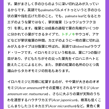
す。葉がまさしく手のひらのように深い切れ込みが入ってい
るからです。英語でもpalmateパルメイトゥというと手のひら
状の葉や指を広げた形のこと。でも、palmate leafとなるとカ
エデのような葉ではなく、掌状複葉（ショウジョウフクヨ
ウ）を表します。複葉とは成長の過程で葉の先端がいくつか
に分かれて小葉ができるタイプで、
トチノキ
やウコギ、アケ
ビなどが掌状複葉の仲間。カエデのように一枚の葉に切れ込
みが入るタイプは分裂葉と呼ばれ、英語ではlobed leafラウブ
ド・リーフです。イロハモミジという和名は、葉に7つの裂け
目があり、子どもたちがその尖った葉先をイロハニホヘトと
数えたことによるとか。また、京都の紅葉の名所のひとつ高
雄山からタカオモミジの別名もあります。
イロハモミジと同様に紅葉するのが、やや葉が大きめのオオ
モミジ(
Acer amoenum
)やその変種とされるヤマモミジ (
Acer
amoenum
ver. matsumurae
) 、さらに大ぶりの葉が天狗のうち
わを連想するハウチワカエデ(
Acer japonicum
)、樹高も低くこ
じんまりしたコミネカエデ(
Acer micranthum
)など。黄色く黄