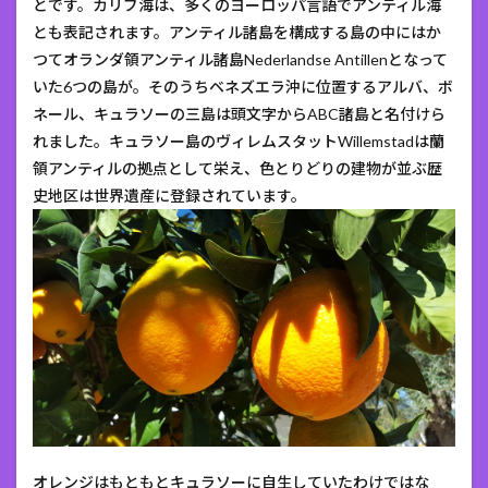
とです。カリブ海は、多くのヨーロッパ言語でアンティル海
とも表記されます。アンティル諸島を構成する島の中にはか
つてオランダ領アンティル諸島Nederlandse Antillenとなって
いた6つの島が。そのうちベネズエラ沖に位置するアルバ、ボ
ネール、キュラソーの三島は頭文字からABC諸島と名付けら
れました。キュラソー島のヴィレムスタットWillemstadは蘭
領アンティルの拠点として栄え、色とりどりの建物が並ぶ歴
史地区は世界遺産に登録されています。
オレンジはもともとキュラソーに自生していたわけではな