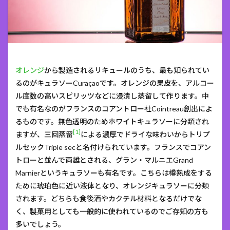
オレンジ
から製造されるリキュールのうち、最も知られてい
るのがキュラソーCuraçaoです。オレンジの果皮を、アルコー
ル度数の高いスピリッツなどに浸漬し蒸留して作ります。中
でも有名なのがフランスのコアントロー社Cointreau創出によ
るものです。無色透明のためホワイトキュラソーに分類され
[1]
ますが、三回蒸留
による濃厚でドライな味わいからトリプ
ルセックTriple secと名付けられています。フランスでコアン
トローと並んで両雄とされる、グラン・マルニエGrand
Marnierというキュラソーも有名です。こちらは樽熟成をする
ために琥珀色に近い液体となり、オレンジキュラソーに分類
されます。どちらも食後酒やカクテル材料となるだけでな
く、製菓用としても一般的に使われているのでご存知の方も
多いでしょう。