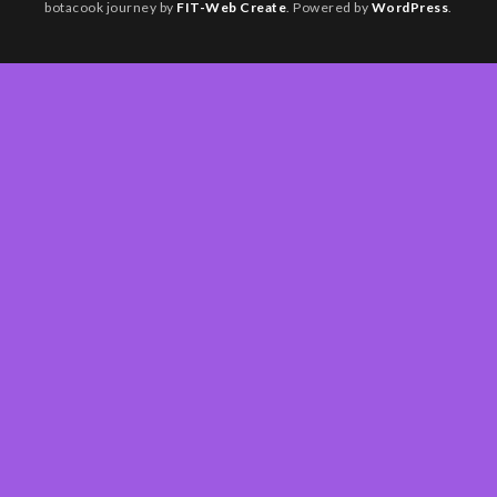
botacook journey by
FIT-Web Create
. Powered by
WordPress
.