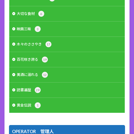
大切な食材
6
映画三昧
3
木々のささやき
17
百花咲き誇る
19
美酒に溺れる
12
読書遍歴
29
黄金伝説
1
OPERATOR 管理人