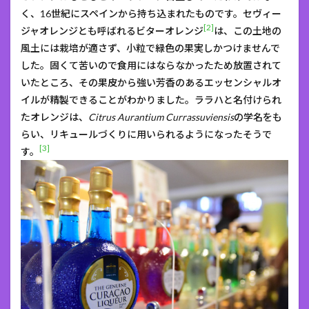
く、16世紀にスペインから持ち込まれたものです。セヴィー
[2]
ジャオレンジとも呼ばれるビターオレンジ
は、この土地の
風土には栽培が適さず、小粒で緑色の果実しかつけませんで
した。固くて苦いので食用にはならなかったため放置されて
いたところ、その果皮から強い芳香のあるエッセンシャルオ
イルが精製できることがわかりました。ララハと名付けられ
たオレンジは、
Citrus Aurantium Currassuviensis
の学名をも
らい、リキュールづくりに用いられるようになったそうで
[3]
す。