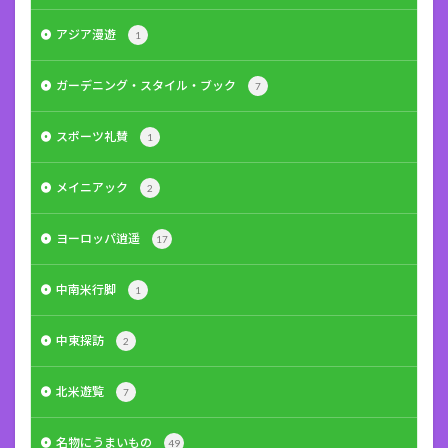
アジア漫遊
1
ガーデニング・スタイル・ブック
7
スポーツ礼賛
1
メイニアック
2
ヨーロッパ逍遥
17
中南米行脚
1
中東探訪
2
北米遊覧
7
名物にうまいもの
49