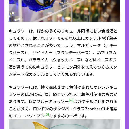
キュラソーは、ほかの多くのリキュール同様に甘い食後酒と
してそのまま飲まれます。でもそれ以上にカクテルや洋菓子
の材料とされることが多いでしょう。マルガリータ（テキー
ラベース）、サイドカー（ブランデーベース）、XYZ（ラム
ベース）、バラライカ（ウォッカベース）などはベースのお
酒が違うもののキュラソーとレモン果汁を加えてつくるスタ
ンダードなカクテルとしてよく知られています。
キュラソーには、樽で熟成させて色付けされたオレンジキュ
ラソーのほかに赤、青、緑といった人工着色料使用のものが
[4]
あります。特にブルーキュラソー
はカクテルに利用される
ことが多く、ロンドンのザンジバークラブZanzibar Club考案
[5]
のブルーハワイアン
おすすめの一杯です。