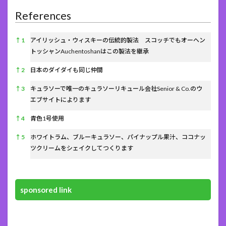
References
References
↑
1
アイリッシュ・ウィスキーの伝統的製法 スコッチでもオーヘン
トッシャンAuchentoshanはこの製法を継承
↑
2
日本のダイダイも同じ仲間
↑
3
キュラソーで唯一のキュラソーリキュール会社Senior & Co.のウ
エブサイトによります
↑
4
青色1号使用
↑
5
ホワイトラム、ブルーキュラソー、パイナップル果汁、ココナッ
ツクリームをシェイクしてつくります
sponsored link