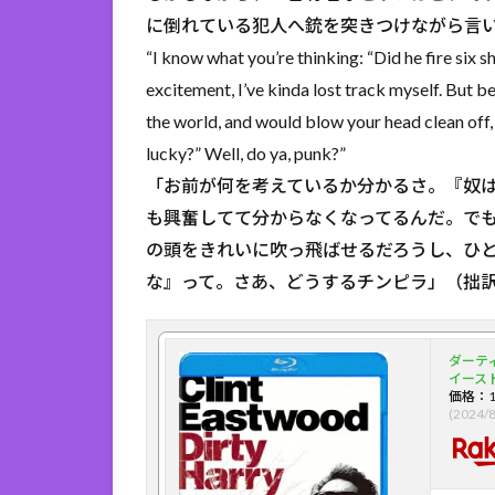
に倒れている犯人へ銃を突きつけながら言
“I know what you’re thinking: “Did he fire six shot
excitement, I’ve kinda lost track myself. But b
the world, and would blow your head clean off, 
lucky?” Well, do ya, punk?”
「お前が何を考えているか分かるさ。『奴は
も興奮してて分からなくなってるんだ。でも
の頭をきれいに吹っ飛ばせるだろうし、ひ
な』って。さあ、どうするチンピラ」（拙
ダーティ
イースト
価格：1
(2024/