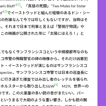
[1]
Bluff”
、「真昼の死闘」”Two Mules for Sister
[3]
d”
でイーストウッドと組んだ経験のあるドン・シー
者の刑事なんて今では珍しくもないですが、当時はそ
た。それまで日本で刑事と言えば「警視庁物語」や
、この映画が公開された年に「太陽にほえろ！」と
。
スでもなくサンフランシスコという中規模都市なのも
スコ市警の殉職警官の碑の映像から。それだけ凶悪犯
ント・イーストウッドが演じるのはサンフランシスコ
pector。サンフランシスコ市警では日本の巡査長に
りに行き過ぎた捜査ではみ出し者のレッテルを張られ
[4]
ホルスターから取り出したS&W
M29、世界一の
のです。この火薬量の多い銃の音がまたいい。パー
ンというまるで大砲のような重い響き。しかも銃の腕