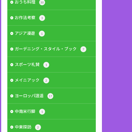
おうち料理
30
お作法考察
3
アジア漫遊
1
ガーデニング・スタイル・ブック
7
スポーツ礼賛
1
メイニアック
2
ヨーロッパ逍遥
17
中南米行脚
1
中東探訪
2