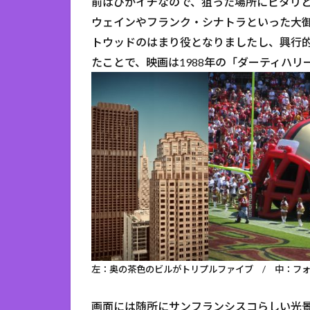
前はぴかイチなので、狙った場所にピタリ
ウェインやフランク・シナトラといった大
トウッドのはまり役となりましたし、興行
たことで、映画は1988年の「ダーティハリー5」
左：奥の茶色のビルがトリプルファイブ / 中：フォ
画面には随所にサンフランシスコらしい光