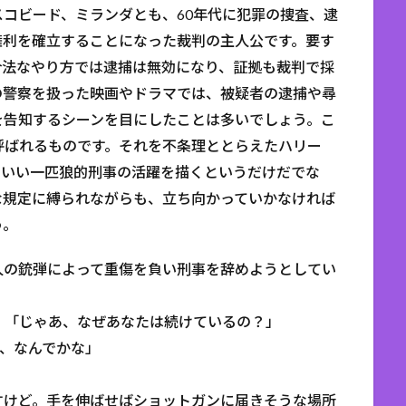
コビード、ミランダとも、60年代に犯罪の捜査、逮
権利を確立することになった裁判の主人公です。要す
合法なやり方では逮捕は無効になり、証拠も裁判で採
の警察を扱った映画やドラマでは、被疑者の逮捕や尋
を告知するシーンを目にしたことは多いでしょう。こ
ng”と呼ばれるものです。それを不条理ととらえたハリー
こいい一匹狼的刑事の活躍を描くというだけだでな
な規定に縛られながらも、立ち向かっていかなければ
う。
人の銃弾によって重傷を負い刑事を辞めようとしてい
。
t then?” 「じゃあ、なぜあなたは続けているの？」
” 「さあ、なんでかな」
すけど。手を伸ばせばショットガンに届きそうな場所