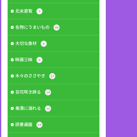
北米遊覧
7
名物にうまいもの
49
大切な食材
6
映画三昧
3
木々のささやき
17
百花咲き誇る
19
美酒に溺れる
12
読書遍歴
29