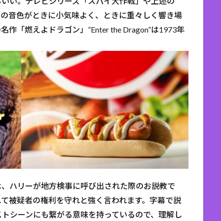
もいい。テレビシリーズ「スパイ大作戦」や上述の
ズの音色がときに小気味よく、ときに重々しく響き場
よドラゴン」”Enter the Dragon”は1973年
は、ハリーが地方検事に呼び出された際のお説教で
れて被疑者の権利を守れと強く言われます。字幕で説
ストシーンにも繋がる意味を持っているので、理解し