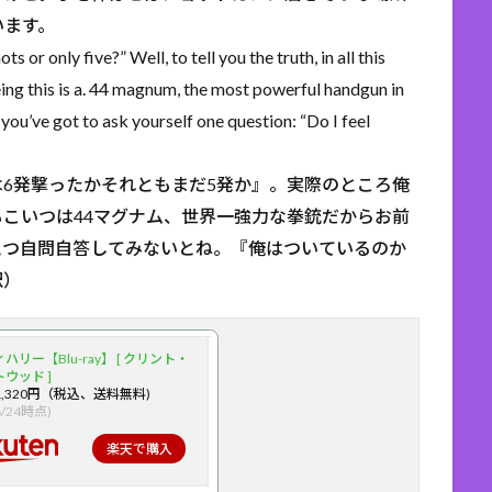
います。
s or only five?” Well, to tell you the truth, in all this
eing this is a. 44 magnum, the most powerful handgun in
you’ve got to ask yourself one question: “Do I feel
6発撃ったかそれともまだ5発か』。実際のところ俺
こいつは44マグナム、世界一強力な拳銃だからお前
とつ自問自答してみないとね。『俺はついているのか
訳）
ハリー【Blu-ray】 [ クリント・
ウッド ]
,320円（税込、送料無料)
8/24時点)
楽天で購入