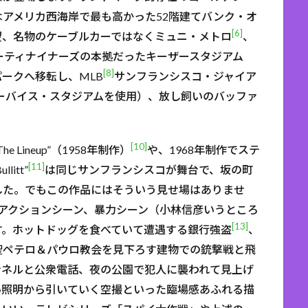
アメリカ西海岸で最も高かった52階建てバンク・オ
[6]
望、名物のケーブルカーではなくミュニ・メトロ
、
ーティナイナーズの本拠だったキーザースタジアム
[8]
ークへ移転し、MLB
サンフランシスコ・ジャイア
リーバイス・スタジアムを使用）、放し飼いのバッファ
。
[10]
Lineup”（1958年制作）
や、1968年制作でステ
[11]
itt”
は同じサンフランシスコが舞台で、坂の町
した。でもこの作品にはそういう見せ場はありませ
アクションシーン、暴力シーン（小林信彦いうところ
[13]
す。ホットドッグを食べていて遭遇する銀行強盗
、
聖ペテロ＆パウロ教会を見下ろす建物での銃撃戦と飛
ンネルと公衆電話、夜の公園で犯人に襲われて見上げ
い照明から引いていく空撮といった臨場感あふれる描