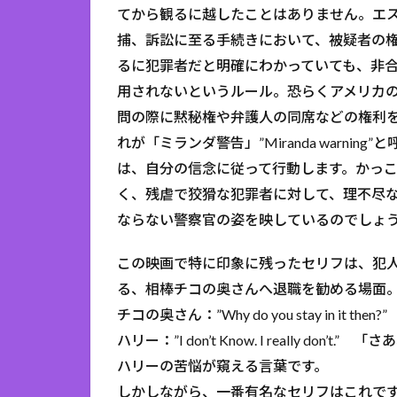
てから観るに越したことはありません。エス
捕、訴訟に至る手続きにおいて、被疑者の
るに犯罪者だと明確にわかっていても、非
用されないというルール。恐らくアメリカ
問の際に黙秘権や弁護人の同席などの権利
れが「ミランダ警告」”Miranda warni
は、自分の信念に従って行動します。かっ
く、残虐で狡猾な犯罪者に対して、理不尽
ならない警察官の姿を映しているのでしょ
この映画で特に印象に残ったセリフは、犯
る、相棒チコの奥さんへ退職を勧める場面
チコの奥さん：”Why do you stay in i
ハリー：”I don’t Know. I really don’t.
ハリーの苦悩が窺える言葉です。
しかしながら、一番有名なセリフはこれで