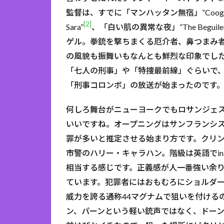
監督は、すでに「マンハッタン無宿」”Coogan’s 
[2]
Sara”
、「白い肌の異常な夜」”The Beguile
ゲル。拳銃を撃ちまくる厄介者、鼻つまみ
の風貌も振舞いもなんとも鮮烈な印象でし
「七人の刑事」や「特捜最前線」ぐらいで
「刑事コロンボ」の放送が始まったのです
何しろ舞台がニューヨークでもロサンジェ
いいですね。オープニングはサンフランシ
罪が多いと推定させる始まり方です。クリ
市警のハリー・キャラハン。階級は英語でins
相当する感じです。正義感が人一番強い余
ています。犯罪者にはおもむろにショルダー
威力を誇る通称44マグナムで狙いを付ける
ン、パーンという軽い銃声ではなく、ドー