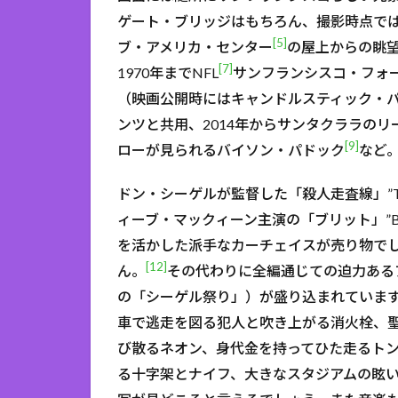
ゲート・ブリッジはもちろん、撮影時点では
[5]
ブ・アメリカ・センター
の屋上からの眺
[7]
1970年までNFL
サンフランシスコ・フォ
（映画公開時にはキャンドルスティック・パ
ンツと共用、2014年からサンタクララの
[9]
ローが見られるバイソン・パドック
など
ドン・シーゲルが監督した「殺人走査線」”The 
ィーブ・マックィーン主演の「ブリット」”Bull
を活かした派手なカーチェイスが売り物で
[12]
ん。
その代わりに全編通じての迫力ある
の「シーゲル祭り」）が盛り込まれていま
車で逃走を図る犯人と吹き上がる消火栓、
び散るネオン、身代金を持ってひた走るト
る十字架とナイフ、大きなスタジアムの眩