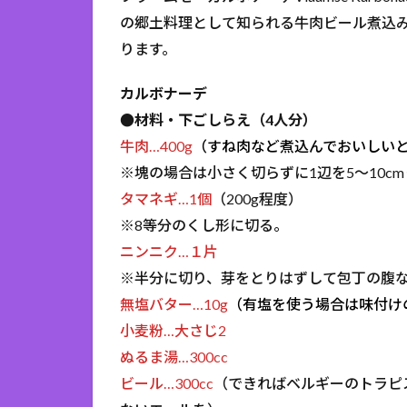
の郷土料理として知られる牛肉ビール煮込みで
ります。
カルボナーデ
●材料・下ごしらえ（4人分）
牛肉…400g
（すね肉など煮込んでおいしい
※塊の場合は小さく切らずに1辺を5～10c
タマネギ…1個
（200g程度）
※8等分のくし形に切る。
ニンニク…１片
※半分に切り、芽をとりはずして包丁の腹
無塩バター…10g
（有塩を使う場合は味付け
小麦粉…大さじ2
ぬるま湯…300cc
ビール…300cc
（できればベルギーのトラピ