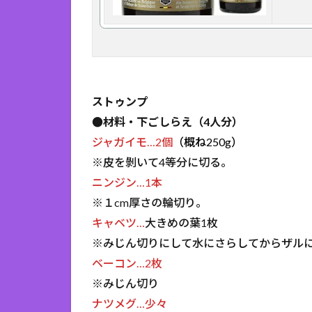
ストゥンプ
●材料・下ごしらえ（4人分）
ジャガイモ…2個
（概ね250g）
※皮を剝いて4等分に切る。
ニンジン…1本
※１cm厚さの輪切り。
キャベツ…
大きめの葉1枚
※みじん切りにして水にさらしてからザル
ベーコン…2枚
※みじん切り
ナツメグ…少々