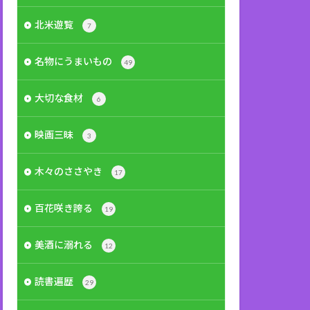
北米遊覧
7
名物にうまいもの
49
大切な食材
6
映画三昧
3
木々のささやき
17
百花咲き誇る
19
美酒に溺れる
12
読書遍歴
29