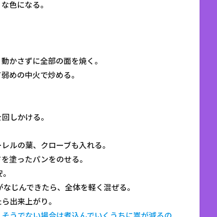
うな色になる。
。
り動かさずに全部の面を焼く。
て弱めの中火で炒める。
を回しかける。
ーレルの葉、クローブも入れる。
ドを塗ったパンをのせる。
安。
がなじんできたら、全体を軽く混ぜる。
たら出来上がり。
、そうでない場合は煮込んでいくうちに嵩が減るの