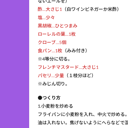
ないエールを）
酢…大さじ1
（白ワインビネガーか米酢）
塩…少々
黒胡椒…ひとつまみ
ローレルの葉…1枚
クローブ…5個
食パン…1枚
（みみ付き）
※4等分に切る。
フレンチマスタード…大さじ1
パセリ…少量
（１枝分ほど）
※みじん切り。
●つくり方
1.小麦粉を炒める
フライパンに小麦粉を入れ、中火で炒める
油は入れない。焦げないようにへらなどで混