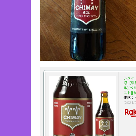
シメイ 
瓶【単
ル][ベ
スト][長
価格：
(2021