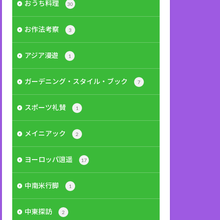
おうち料理
30
お作法考察
3
アジア漫遊
1
ガーデニング・スタイル・ブック
7
スポーツ礼賛
1
メイニアック
2
ヨーロッパ逍遥
17
中南米行脚
1
中東探訪
2