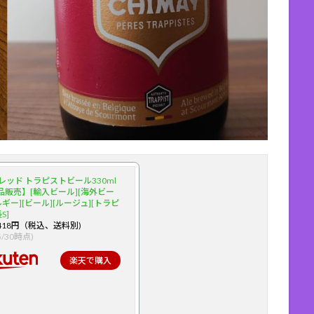
レッド トラピストビール330ml
品販売】[輸入ビール][海外ビー
ルギー][ビール][ルージュ][トラピ
S]
418円（税込、送料別)
/5/30時点)
楽天で購入