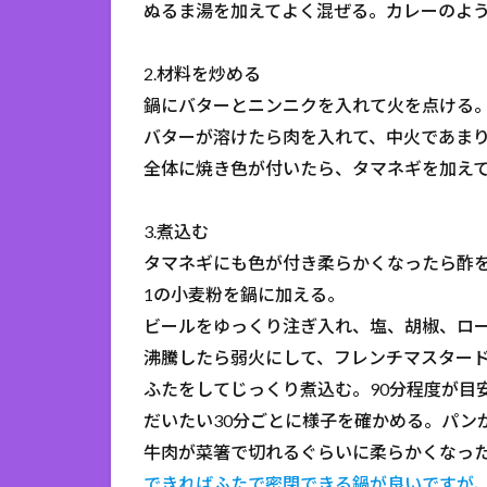
ぬるま湯を加えてよく混ぜる。カレーのよ
2.材料を炒める
鍋にバターとニンニクを入れて火を点ける
バターが溶けたら肉を入れて、中火であま
全体に焼き色が付いたら、タマネギを加え
3.煮込む
タマネギにも色が付き柔らかくなったら酢
1の小麦粉を鍋に加える。
ビールをゆっくり注ぎ入れ、塩、胡椒、ロ
沸騰したら弱火にして、フレンチマスター
ふたをしてじっくり煮込む。90分程度が目
だいたい30分ごとに様子を確かめる。パン
牛肉が菜箸で切れるぐらいに柔らかくなっ
できればふたで密閉できる鍋が良いですが