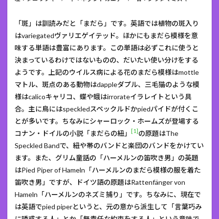
「斑」は訓読みだと「まだら」です。英語では植物の斑入り
はvariegatedヴァリエゲイテッド。ほかにもまだら模様を意
味する単語は豊富にあります。この単語は必ずこれに使うと
決まっているわけではないものの、だいたい使い分けをする
ようです。上記のウイルス病による花のまだら模様はmottle
マトル、斑点のある動物はdappleダプル、三毛猫のような模
様はcalicoキャリコ、蝶や蛾はirrorateイラレイトという具
合。主に鳥にはspeckledスペックルドかpiedパイドが付くこ
とが多いです。ちなみにシャーロック・ホームズが登場する
[1]
コナン・ドイルの小説「まだらの紐」
の原題はThe
Speckled Bandで、紐や帯のバンドと楽団のバンドをかけてい
ます。また、グリム童話の「ハーメルンの笛吹き男」の英題
はPied Piper of Hameln「ハーメルンのまだら模様の服を着た
笛吹き男」ですが、ドイツ語の原題はRattenfänger von
Hameln「ハーメルンのネズミ捕り」です。ちなみに、現在で
は英語でpied piperというと、元の意から派生して「言葉巧み
に誘惑する人」とか「無責任な約束をする人」という意味で