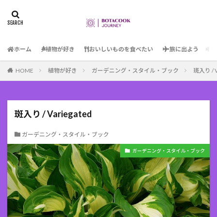
ホーム
植物が好き
おいしいものを食べたい
旅に出よう
HOME
植物が好き
ガーデニング・スタイル・ブック
斑入り / V
斑入り / Variegated
ガーデニング・スタイル・ブック
ガーデニング・スタイル・ブック