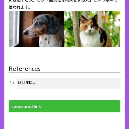
使われます。
References
References
↑
1
1892年初出
sponsored link