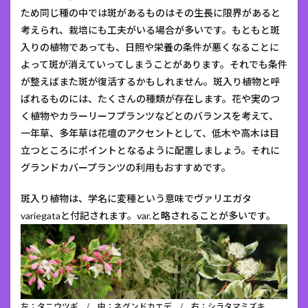
ため同じ種の中では斑があるものはその生長に限界があると
考えられ、栽培にも工夫がいる場合が多いです。もともと斑
入りの植物であっても、日照や栄養の条件が悪くなることに
よって斑が消えていってしまうことがあります。それでも条件
が整えばまた斑が復活するかもしれません。斑入り植物と呼
ばれるものには、たくさんの種類が存在します。花や実のつ
く植物やカラーリーフプランツなどとのバランスを考えて、
一年草、多年草は花壇のアクセントとして、低木や高木は目
立つところにポイントとなるように配置しましょう。それに
グランドカバープランツの利用もおすすめです。
斑入り植物は、学名に変種という意味でヴァリエガタ
variegataと付記されます。var.と略されることが多いです。
左：タニウツギ / 中：ネグンドカエデ / 右：シラタマミズキ