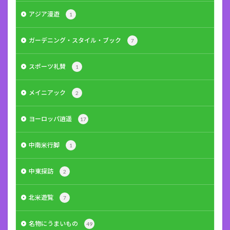
アジア漫遊
1
ガーデニング・スタイル・ブック
7
スポーツ礼賛
1
メイニアック
2
ヨーロッパ逍遥
17
中南米行脚
1
中東探訪
2
北米遊覧
7
名物にうまいもの
49