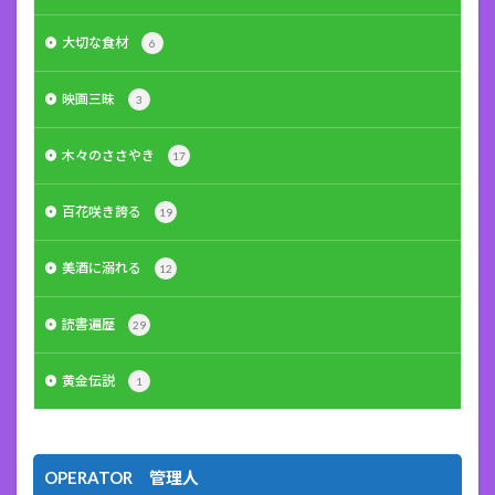
大切な食材
6
映画三昧
3
木々のささやき
17
百花咲き誇る
19
美酒に溺れる
12
読書遍歴
29
黄金伝説
1
OPERATOR 管理人