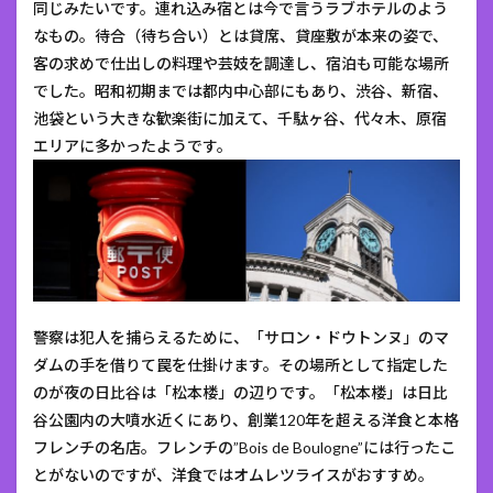
同じみたいです。連れ込み宿とは今で言うラブホテルのよう
なもの。待合（待ち合い）とは貸席、貸座敷が本来の姿で、
客の求めで仕出しの料理や芸妓を調達し、宿泊も可能な場所
でした。昭和初期までは都内中心部にもあり、渋谷、新宿、
池袋という大きな歓楽街に加えて、千駄ヶ谷、代々木、原宿
エリアに多かったようです。
警察は犯人を捕らえるために、「サロン・ドウトンヌ」のマ
ダムの手を借りて罠を仕掛けます。その場所として指定した
のが夜の日比谷は「松本楼」の辺りです。「松本楼」は日比
谷公園内の大噴水近くにあり、創業120年を超える洋食と本格
フレンチの名店。フレンチの”Bois de Boulogne”には行ったこ
とがないのですが、洋食ではオムレツライスがおすすめ。