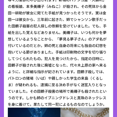
の看板娘、本多美禰子（みねこ）が殺され、その死体から金
田一耕助が彼女に宛てた手紙が見つかったそうです。実は金
田一は彼女から、三年前に起きた、姉でシャンソン歌手だっ
た田鶴子殺害の犯人探しの依頼を受けていました。でも、手
紙を出した覚えなどありません。美禰子は、いつも何かを夢
想しているようなことから、「夢見る夢子さん」のアダ名が
付いているのだとか。姉の死と自身の将来にも独自の幻想を
抱いている節がありました。手紙は印刷物の文字を切り張り
してつくられたもの。犯人を見つけたから、指定の日時に、
田鶴子が殺された後に廃墟となった、代々木上原の家へ来る
ように、と詳細な指示が記されています。田鶴子殺しでは、
パトロンの猪場（いば）や親しかった学生の来島（くるし
ま）が疑われるも、逮捕に至る決め手がなく迷宮入りとなっ
ていました。その田鶴子殺害の場所で美禰子も殺されたとい
うのです。しかも姉のイブニングドレスと真珠のネックレス
を身に着けて。果たして同一犯によるものなのでしょうか。