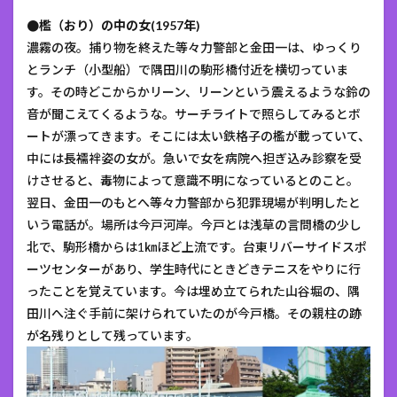
●檻（おり）の中の女(1957年)
濃霧の夜。捕り物を終えた等々力警部と金田一は、ゆっくり
とランチ（小型船）で隅田川の駒形橋付近を横切っていま
す。その時どこからかリーン、リーンという震えるような鈴の
音が聞こえてくるような。サーチライトで照らしてみるとボ
ートが漂ってきます。そこには太い鉄格子の檻が載っていて、
中には長襦袢姿の女が。急いで女を病院へ担ぎ込み診察を受
けさせると、毒物によって意識不明になっているとのこと。
翌日、金田一のもとへ等々力警部から犯罪現場が判明したと
いう電話が。場所は今戸河岸。今戸とは浅草の言問橋の少し
北で、駒形橋からは1㎞ほど上流です。台東リバーサイドスポ
ーツセンターがあり、学生時代にときどきテニスをやりに行
ったことを覚えています。今は埋め立てられた山谷堀の、隅
田川へ注ぐ手前に架けられていたのが今戸橋。その親柱の跡
が名残りとして残っています。