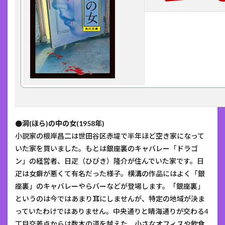
●洞(ほら)の中の女(1958年)
小説家の根岸昌二は世田谷区赤堤で半年ほど空き家になって
いた家を買いました。もとは銀座裏のキャバレー「ドラゴ
ン」の経営者、日疋（ひびき）隆介が住んでいた家です。日
疋は女癖が悪くて有名だった様子。横溝の作品にはよく「銀
座裏」のキャバレーやらバーなどが登場します。「銀座裏」
というのは今ではあまり耳にしませんが、特定の地域が決ま
っていたわけではありません。中央通りと晴海通りが交わる4
丁目交差点からは数本の道を越えた、小さなオフィスや飲食