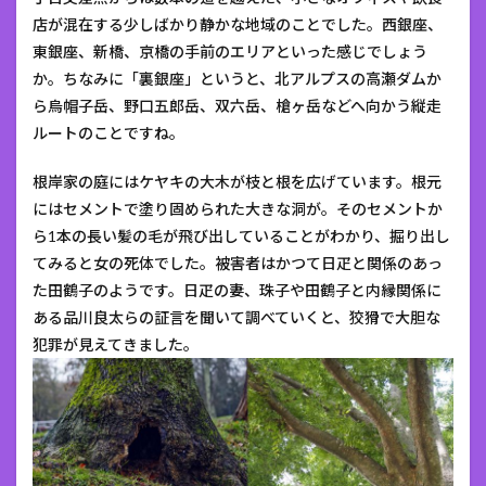
店が混在する少しばかり静かな地域のことでした。西銀座、
東銀座、新橋、京橋の手前のエリアといった感じでしょう
か。ちなみに「裏銀座」というと、北アルプスの高瀬ダムか
ら烏帽子岳、野口五郎岳、双六岳、槍ヶ岳などへ向かう縦走
ルートのことですね。
根岸家の庭にはケヤキの大木が枝と根を広げています。根元
にはセメントで塗り固められた大きな洞が。そのセメントか
ら1本の長い髪の毛が飛び出していることがわかり、掘り出し
てみると女の死体でした。被害者はかつて日疋と関係のあっ
た田鶴子のようです。日疋の妻、珠子や田鶴子と内縁関係に
ある品川良太らの証言を聞いて調べていくと、狡猾で大胆な
犯罪が見えてきました。