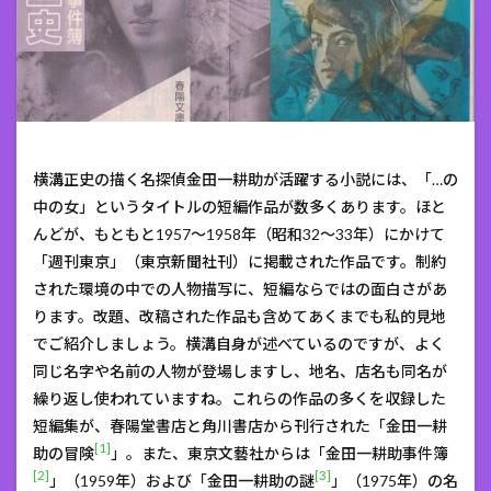
横溝正史の描く名探偵金田一耕助が活躍する小説には、「…の
中の女」というタイトルの短編作品が数多くあります。ほと
んどが、もともと1957～1958年（昭和32～33年）にかけて
「週刊東京」（東京新聞社刊）に掲載された作品です。制約
された環境の中での人物描写に、短編ならではの面白さがあ
ります。改題、改稿された作品も含めてあくまでも私的見地
でご紹介しましょう。横溝自身が述べているのですが、よく
同じ名字や名前の人物が登場しますし、地名、店名も同名が
繰り返し使われていますね。これらの作品の多くを収録した
短編集が、春陽堂書店と角川書店から刊行された「金田一耕
[1]
助の冒険
」。また、東京文藝社からは「金田一耕助事件簿
[2]
[3]
」（1959年）および「金田一耕助の謎
」（1975年）の名