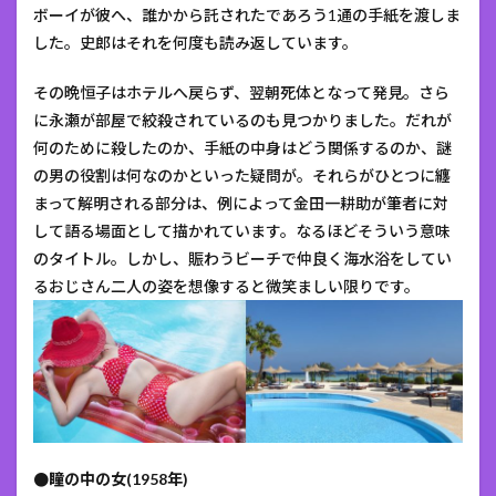
ボーイが彼へ、誰かから託されたであろう1通の手紙を渡しま
した。史郎はそれを何度も読み返しています。
その晩恒子はホテルへ戻らず、翌朝死体となって発見。さら
に永瀬が部屋で絞殺されているのも見つかりました。だれが
何のために殺したのか、手紙の中身はどう関係するのか、謎
の男の役割は何なのかといった疑問が。それらがひとつに纏
まって解明される部分は、例によって金田一耕助が筆者に対
して語る場面として描かれています。なるほどそういう意味
のタイトル。しかし、賑わうビーチで仲良く海水浴をしてい
るおじさん二人の姿を想像すると微笑ましい限りです。
●瞳の中の女(1958年)