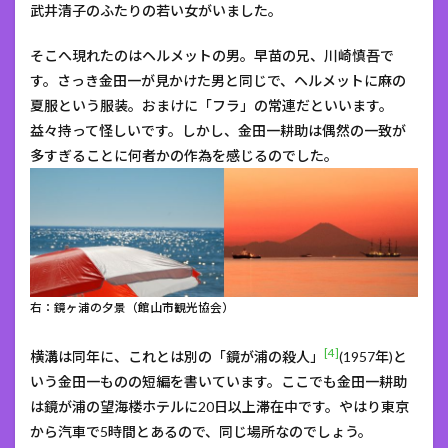
武井清子のふたりの若い女がいました。
そこへ現れたのはヘルメットの男。早苗の兄、川崎慎吾で
す。さっき金田一が見かけた男と同じで、ヘルメットに麻の
夏服という服装。おまけに「フラ」の常連だといいます。
益々持って怪しいです。しかし、金田一耕助は偶然の一致が
多すぎることに何者かの作為を感じるのでした。
右：鏡ヶ浦の夕景（館山市観光協会）
[4]
横溝は同年に、これとは別の「鏡が浦の殺人」
(1957年)と
いう金田一ものの短編を書いています。ここでも金田一耕助
は鏡が浦の望海楼ホテルに20日以上滞在中です。やはり東京
から汽車で5時間とあるので、同じ場所なのでしょう。