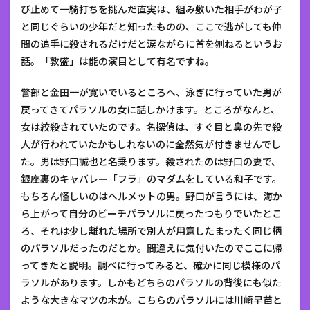
び止めて一騎打ちを挑んだ直実は、組み敷いた相手がわが子
と同じぐらいの少年だと知ったものの、ここで逃がしても仲
間の追手に殺されるだけだと涙ながらに首を刎ねるというお
話。「敦盛」は能の演目として有名ですね。
警部と金田一が寛いでいるところへ、泳ぎに行っていた男が
戻ってきてパラソルの女に話しかけます。ところがなんと、
女は絞殺されていたのです。名探偵は、すぐ目と鼻の先で殺
人が行われていたかもしれないのに全然気が付きませんでし
た。男は野口誠也と名乗ります。殺されたのは野口の妻で、
銀座裏のキャバレー「フラ」のマダムをしている和子です。
もちろん怪しいのはヘルメットの男。野口が言うには、海か
ら上がって自分のビーチパラソルに戻ったつもりでいたとこ
ろ、それは少し離れた場所で別人が用意したまったく同じ柄
のパラソルだったのだとか。間違えに気付いたのでここに帰
ってきたと説明。調べに行ってみると、確かに同じ模様のパ
ラソルがあります。しかもどちらのパラソルの背後にも似た
ような大きなマツの木が。こちらのパラソルには川崎早苗と