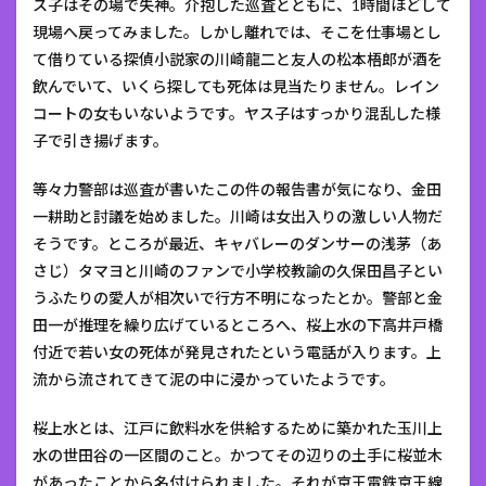
ス子はその場で失神。介抱した巡査とともに、1時間ほどして
現場へ戻ってみました。しかし離れでは、そこを仕事場とし
て借りている探偵小説家の川崎龍二と友人の松本梧郎が酒を
飲んでいて、いくら探しても死体は見当たりません。レイン
コートの女もいないようです。ヤス子はすっかり混乱した様
子で引き揚げます。
等々力警部は巡査が書いたこの件の報告書が気になり、金田
一耕助と討議を始めました。川崎は女出入りの激しい人物だ
そうです。ところが最近、キャバレーのダンサーの浅茅（あ
さじ）タマヨと川崎のファンで小学校教諭の久保田昌子とい
うふたりの愛人が相次いで行方不明になったとか。警部と金
田一が推理を繰り広げているところへ、桜上水の下高井戸橋
付近で若い女の死体が発見されたという電話が入ります。上
流から流されてきて泥の中に浸かっていたようです。
桜上水とは、江戸に飲料水を供給するために築かれた玉川上
水の世田谷の一区間のこと。かつてその辺りの土手に桜並木
があったことから名付けられました。それが京王電鉄京王線