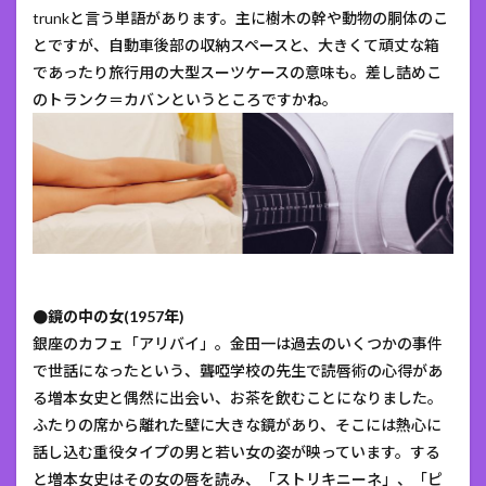
trunkと言う単語があります。主に樹木の幹や動物の胴体のこ
とですが、自動車後部の収納スペースと、大きくて頑丈な箱
であったり旅行用の大型スーツケースの意味も。差し詰めこ
のトランク＝カバンというところですかね。
●鏡の中の女(1957年)
銀座のカフェ「アリバイ」。金田一は過去のいくつかの事件
で世話になったという、聾啞学校の先生で読唇術の心得があ
る増本女史と偶然に出会い、お茶を飲むことになりました。
ふたりの席から離れた壁に大きな鏡があり、そこには熱心に
話し込む重役タイプの男と若い女の姿が映っています。する
と増本女史はその女の唇を読み、「ストリキニーネ」、「ピ