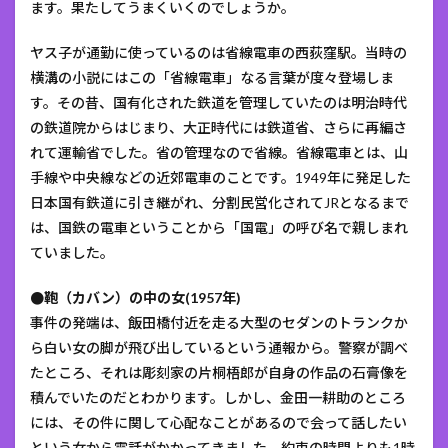
ます。果たしてうまくいくのでしょうか。
ヤス子が通勤に使っているのは省線電車の西荻窪駅。当時の
横溝の小説にはこの「省線電車」なる言葉が度々登場しま
す。その昔、国有化された鉄道を管理していたのは明治時代
の鉄道院からはじまり、大正時代には鉄道省、さらに再編さ
れて運輸省でした。省の管理なので省線。省線電車とは、山
手線や中央線などの近郊電車のことです。1949年に発足した
日本国有鉄道に引き継がれ、分割民営化されてJRとなるまで
は、国鉄の電車ということから「国電」の呼び名で親しまれ
ていました。
●鞄（カバン）の中の女(1957年)
事件の発端は、飯田橋付近を走る大型のセダンのトランクか
ら白い女の脚が飛び出しているという通報から。警察が調べ
たところ、それは彫刻家の片桐梧郎が自身の作品の石膏像を
積んでいたのだとわかります。しかし、金田一耕助のところ
には、その件に関して心配なことがあるので会って話したい
という女から電話がかかってきました。約束の時間よりも1時