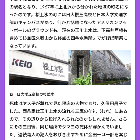
の駅名となり、1967年に上北沢から分かれた地域の町名にな
ったのです。桜上水の町には日大櫻丘高校と日本大学文理学
部のキャンパスがあり、何かと話題になったアメリカンフッ
トボールのグラウンドも。現在の玉川上水は、下高井戸橋も
含めて杉並区久我山から終点の四谷水番所までがほぼ暗渠に
なっています。
右：日大櫻丘高校の桜並木
死体はヤス子が離れで見た寝床の人物であり、久保田昌子で
した。西条家は玉川上水の流れる三鷹の牟礼（むれ）にある
ので、その辺りから投げ入れられたのかもしれません。さら
にその三日後、同じ場所でタマヨの死体が浮かんでいまし
た。連続殺人の犯人をおびき出すために金田一は一計を案じ