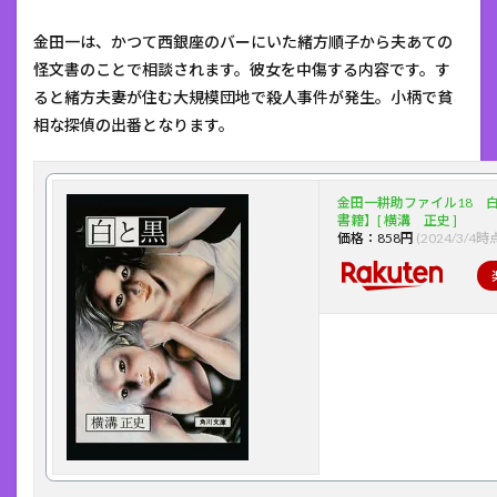
金田一は、かつて西銀座のバーにいた緒方順子から夫あての
怪文書のことで相談されます。彼女を中傷する内容です。す
ると緒方夫妻が住む大規模団地で殺人事件が発生。小柄で貧
相な探偵の出番となります。
金田一耕助ファイル18 
書籍】[ 横溝 正史 ]
価格：858円
(2024/3/4時