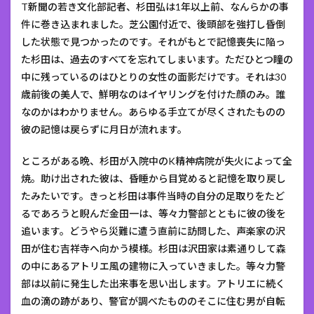
T新聞の若き文化部記者、杉田弘は1年以上前、なんらかの事
件に巻き込まれました。芝公園付近で、後頭部を強打し昏倒
した状態で見つかったのです。それがもとで記憶喪失に陥っ
た杉田は、過去のすべてを忘れてしまいます。ただひとつ瞳の
中に残っているのはひとりの女性の面影だけです。それは30
歳前後の美人で、鮮明なのはイヤリングを付けた顔のみ。誰
なのかはわかりません。あらゆる手立てが尽くされたものの
彼の記憶は戻らずに月日が流れます。
ところがある晩、杉田が入院中のK精神病院が失火によって全
焼。助け出された彼は、昏睡から目覚めると記憶を取り戻し
たみたいです。きっと杉田は事件当時の自分の足取りをたど
るであろうと睨んだ金田一は、等々力警部とともに彼の後を
追います。どうやら災難に遭う直前に訪問した、声楽家の沢
田が住む吉祥寺へ向かう模様。杉田は沢田家は素通りして森
の中にあるアトリエ風の建物に入っていきました。等々力警
部は以前に発生した出来事を思い出します。アトリエに続く
血の滴の跡があり、警官が調べたもののそこに住む男が自転