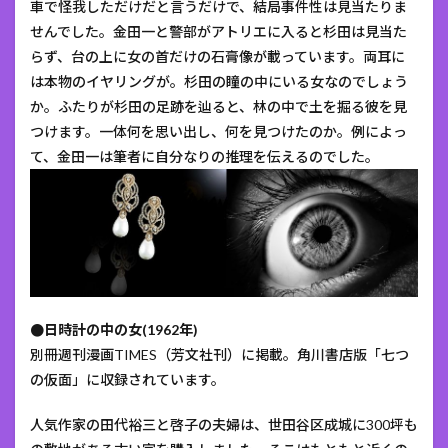
車で怪我しただけだと言うだけで、結局事件性は見当たりま
せんでした。金田一と警部がアトリエに入ると杉田は見当た
らず、台の上に女の首だけの石膏像が載っています。両耳に
は本物のイヤリングが。杉田の瞳の中にいる女なのでしょう
か。ふたりが杉田の足跡を辿ると、林の中で土を掘る彼を見
つけます。一体何を思い出し、何を見つけたのか。例によっ
て、金田一は筆者に自分なりの推理を伝えるのでした。
●日時計の中の女(1962年)
別冊週刊漫画TIMES（芳文社刊）に掲載。角川書店版「七つ
の仮面」に収録されています。
人気作家の田代裕三と啓子の夫婦は、世田谷区成城に300坪も