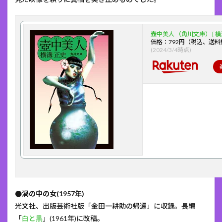
壺中美人 （角川文庫） [ 横
価格：792円（税込、送料
(2024/3/4時点)
●渦の中の女(1957年)
光文社、出版芸術社版「金田一耕助の帰還」に収録。長編
「
白と黒
」(1961年)に改稿。