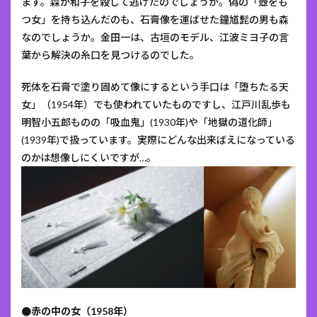
ます。森が和子を殺して逃げたのでしょうか。偽の「壺をも
つ女」を持ち込んだのも、石膏像を運ばせた鐘馗髭の男も森
なのでしょうか。金田一は、古垣のモデル、江波ミヨ子の言
葉から解決の糸口を見つけるのでした。
死体を石膏で塗り固めて像にするという手口は「堕ちたる天
女」（1954年）でも使われていたものですし、江戸川乱歩も
明智小五郎ものの「吸血鬼」(1930年)や「地獄の道化師」
(1939年)で扱っています。実際にどんな出来ばえになっている
のかは想像しにくいですが…。
●赤の中の女（1958年）