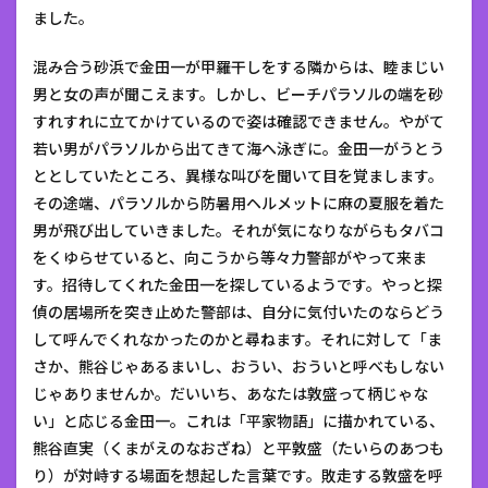
ました。
混み合う砂浜で金田一が甲羅干しをする隣からは、睦まじい
男と女の声が聞こえます。しかし、ビーチパラソルの端を砂
すれすれに立てかけているので姿は確認できません。やがて
若い男がパラソルから出てきて海へ泳ぎに。金田一がうとう
ととしていたところ、異様な叫びを聞いて目を覚まします。
その途端、パラソルから防暑用ヘルメットに麻の夏服を着た
男が飛び出していきました。それが気になりながらもタバコ
をくゆらせていると、向こうから等々力警部がやって来ま
す。招待してくれた金田一を探しているようです。やっと探
偵の居場所を突き止めた警部は、自分に気付いたのならどう
して呼んでくれなかったのかと尋ねます。それに対して「ま
さか、熊谷じゃあるまいし、おうい、おういと呼べもしない
じゃありませんか。だいいち、あなたは敦盛って柄じゃな
い」と応じる金田一。これは「平家物語」に描かれている、
熊谷直実（くまがえのなおざね）と平敦盛（たいらのあつも
り）が対峙する場面を想起した言葉です。敗走する敦盛を呼