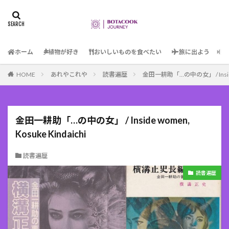
ホーム
植物が好き
おいしいものを食べたい
旅に出よう
HOME
あれやこれや
読書遍歴
金田一耕助「…の中の女」 / Inside w
金田一耕助「…の中の女」 / Inside women,
Kosuke Kindaichi
読書遍歴
読書遍歴