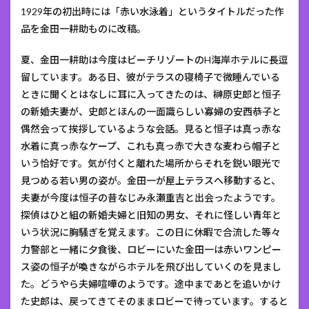
1929年の初出時には「赤い水泳着」というタイトルだった作
品を金田一耕助ものに改稿。
夏、金田一耕助は今度はビーチリゾートのH海岸ホテルに長逗
留しています。ある日、彼がテラスの寝椅子で微睡んでいる
ときに聞くとはなしに耳に入ってきたのは、榊原史郎と恒子
の新婚夫妻が、史郎とほんの一面識らしい寡婦の安西恭子と
偶然会って挨拶しているような会話。見ると恒子は真っ赤な
水着に真っ赤なケープ、これも真っ赤で大きな麦わら帽子と
いう恰好です。気が付くと離れた場所からそれを鋭い眼光で
見つめる若い男の姿が。金田一が屋上テラスへ移動すると、
夫妻が今度は恒子の昔なじみ永瀬重吉と出会ったようです。
探偵はひと組の新婚夫婦と旧知の男女、それに怪しい青年と
いう状況に胸騒ぎを覚えます。この日に休暇で合流した等々
力警部と一緒に夕食後、ロビーにいた金田一は赤いワンピー
ス姿の恒子が喚きながらホテルを飛び出していくのを見まし
た。どうやら夫婦喧嘩のようです。途中まであとを追いかけ
た史郎は、戻ってきてそのままロビーで待っています。すると