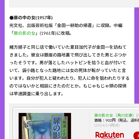
●扉の中の女(1957年)
光文社、出版芸術社版「金田一耕助の帰還」に収録。中編
「
扉の影の女
」(1961年)に改稿。
緒方順子と同じ店で働いていた夏目加代子が金田一を訪ねて
きました。彼女は銀座の路地裏で飛び出してきた男とぶつか
ったそうです。男が落としたハットピンを拾うと血が付いて
いて、袋小路となった路地には女の死体が転がっていたと言
います。自分が犯人と疑われたり、犯人に命を狙われたりする
のではないかと相談にきたのだとか。もじゃもじゃ頭の探偵
は早速調査に乗り出します。
扉の影の女 （角川文庫） [ 
価格：902円（税込、送料
(2024/3/4時点)