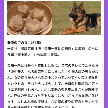
●壺の中の女(1957年)
光文社、出版芸術社版「金田一耕助の帰還」に収録。のちに
長編「壺中美人」(1960年)に改稿。
金田一耕助は等々力警部とともに、自宅のテレビでたまたま
「壺中美人」なる曲芸を目にしました。中国人風の男女が現
れ、女のほうが大きな壺の中に入っていってすっぽり収まる
というもの。それからしばらくして、画家の井川譲治がアト
リエで刺殺されます。井川は陶器の壺を集めることが趣味で
す。死体の発見されたアトリエには大小さまざまな壺が並び
ます。よれよれ袴の探偵は、この家の婆やの証言とテレビで
見た映像を頼りに真相を突き止めるのでした。