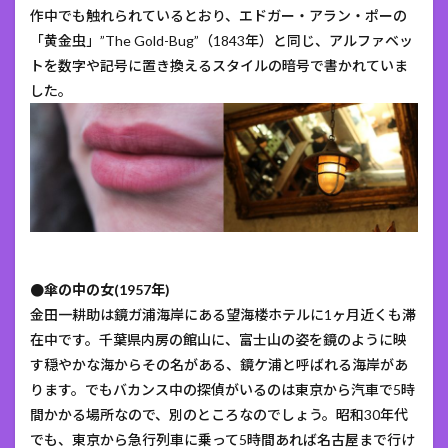
作中でも触れられているとおり、エドガー・アラン・ポーの
「黄金虫」”The Gold-Bug”（1843年）と同じ、アルファベッ
トを数字や記号に置き換えるスタイルの暗号で書かれていま
した。
●傘の中の女(1957年)
金田一耕助は鏡ガ浦海岸にある望海楼ホテルに1ヶ月近くも滞
在中です。千葉県内房の館山に、富士山の姿を鏡のように映
す穏やかな海からその名がある、鏡ケ浦と呼ばれる海岸があ
ります。でもバカンス中の探偵がいるのは東京から汽車で5時
間かかる場所なので、別のところなのでしょう。昭和30年代
でも、東京から急行列車に乗って5時間あれば名古屋まで行け