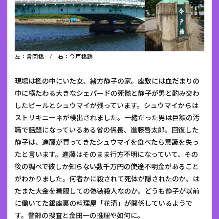
左：言問橋 / 右：今戸橋跡
現場は檻の中にいた女、緒方静子の家。座敷には血だまりの
中に横たわる大きなシェパードの死骸と静子が男と酌み交わ
したビールとシュウマイが残っています。シュウマイからは
ストリキニーネが検出されました。一緒だった男は巨額の汚
職で話題になっているある省の係長、進藤啓太郎。回復した
静子は、進藤が買ってきたシュウマイを食べたら意識を失っ
たと言います。進藤はそのまま行方不明になっていて、その
後の調べで彼しか知らない数千万円の使途不明金があること
がわかりました。何者かに殺されて死体が隠されたのか、は
たまた大金を着服しての偽装殺人なのか。どうも静子が以前
に働いてた銀座裏の料理屋「花清」が関係しているようで
す。警部の捜査と金田一の推理や如何に。