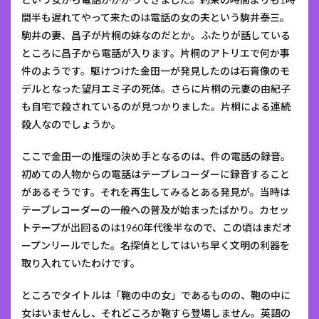
間半も遅れてやって来たのは電話の女の夫という駒井泰三。
駒井の妻、昌子が片桐の妹なのだとか。ふたりが話している
ところに昌子から電話が入ります。片桐のアトリエで何か事
件のようです。駆けつけた金田一が発見したのは石膏像のモ
デルとなった望月エミ子の死体。さらに片桐の元妻の由紀子
も自宅で殺されているのが見つかりました。片桐による連続
殺人なのでしょうか。
ここで金田一の推理の決め手となるのは、件の電話の録音。
初めての人物からの電話はテープレコーダーに録音すること
があるそうです。それを再生してみるとある発見が。当時は
テープレコーダーの一般への普及が始まったばかり。カセッ
トテープが出回るのは1960年代後半なので、この頃はまだオ
ープンリールでした。名探偵としてはいち早く文明の利器を
取り入れていたわけです。
ところでタイトルは「鞄の中の女」であるものの、鞄の中に
女はいませんし、それどころか鞄すら登場しません。英語の