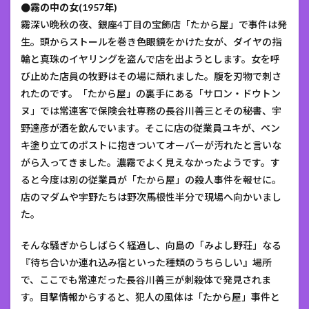
●霧の中の女(1957年)
霧深い晩秋の夜、銀座4丁目の宝飾店「たから屋」で事件は発
生。頭からストールを巻き色眼鏡をかけた女が、ダイヤの指
輪と真珠のイヤリングを盗んで店を出ようとします。女を呼
び止めた店員の牧野はその場に頽れました。腹を刃物で刺さ
れたのです。「たから屋」の裏手にある「サロン・ドウトン
ヌ」では常連客で保険会社専務の長谷川善三とその秘書、宇
野達彦が酒を飲んでいます。そこに店の従業員ユキが、ペン
キ塗り立てのポストに抱きついてオーバーが汚れたと言いな
がら入ってきました。濃霧でよく見えなかったようです。す
ると今度は別の従業員が「たから屋」の殺人事件を報せに。
店のマダムや宇野たちは野次馬根性半分で現場へ向かいまし
た。
そんな騒ぎからしばらく経過し、向島の「みよし野荘」なる
『待ち合いか連れ込み宿といった種類のうちらしい』場所
で、ここでも常連だった長谷川善三が刺殺体で発見されま
す。目撃情報からすると、犯人の風体は「たから屋」事件と