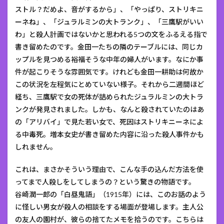
ストル？だめよ、音がするから」、「やっぱり、ストリキニ
ーネね」、「ジュラルミンの大トランク」、「三鷹駅がいい
わ」と殺人計画ではないかと思われる5つの文をふるえる指で
書き留めたのです。金田一たちの隣のテーブルには、同じカ
ップルを見つめる裕福そうな中年の婦人がいます。なにか事
件が起こりそうな雰囲気です。けれども金田一耕助は何故か
この状況を左程気にとめていない様子。それから二週間ほど
経ち、三鷹駅で女の死体が詰められたジュラルミンの大トラ
ンクが発見されました。しかも、なんと殺されていたのはあ
の「アリバイ」で見た若い女で、死因はストリキニーネによ
る中毒死。増本女史が書き留めた内容に沿った殺人事件かも
しれません。
これは、まさかそういう理由で、こんな手の込んだ方法を使
ってまで人殺しをしてしまうの？という驚きの物語です。
谷崎潤一郎の「白昼鬼語」（1915年）には、このお話のよう
に怪しい男女が殺人の相談をする場面が登場します。主人公
の友人の園村が、彼らの捨てたメモを拾うのです。こちらは