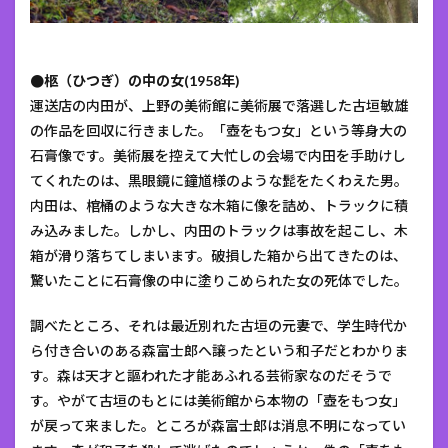
●柩（ひつぎ）の中の女(1958年)
運送店の内田が、上野の美術館に美術展で落選した古垣敏雄
の作品を回収に行きました。「壺をもつ女」という等身大の
石膏像です。美術展を控えて大忙しの会場で内田を手助けし
てくれたのは、黒眼鏡に鐘馗様のような髭をたくわえた男。
内田は、棺桶のような大きな木箱に像を詰め、トラックに積
み込みました。しかし、内田のトラックは事故を起こし、木
箱が滑り落ちてしまいます。破損した箱から出てきたのは、
驚いたことに石膏像の中に塗りこめられた女の死体でした。
調べたところ、それは最近別れた古垣の元妻で、学生時代か
ら付き合いのある森富士郎へ譲ったという和子だとわかりま
す。森は天才と謳われた才能あふれる芸術家なのだそうで
す。やがて古垣のもとには美術館から本物の「壺をもつ女」
が戻って来ました。ところが森富士郎は消息不明になってい