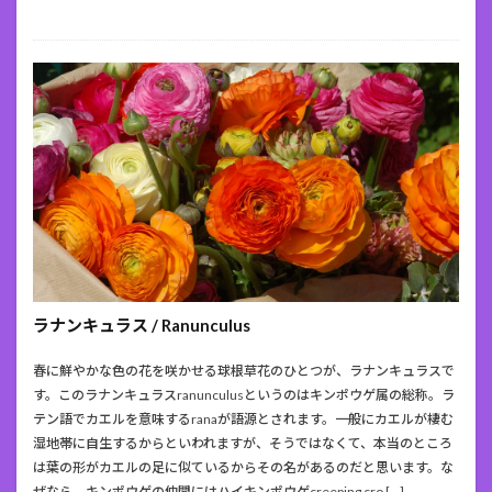
ラナンキュラス / Ranunculus
春に鮮やかな色の花を咲かせる球根草花のひとつが、ラナンキュラスで
す。このラナンキュラスranunculusというのはキンポウゲ属の総称。ラ
テン語でカエルを意味するranaが語源とされます。一般にカエルが棲む
湿地帯に自生するからといわれますが、そうではなくて、本当のところ
は葉の形がカエルの足に似ているからその名があるのだと思います。な
ぜなら、キンポウゲの仲間にはハイキンポウゲcreeping cro […]