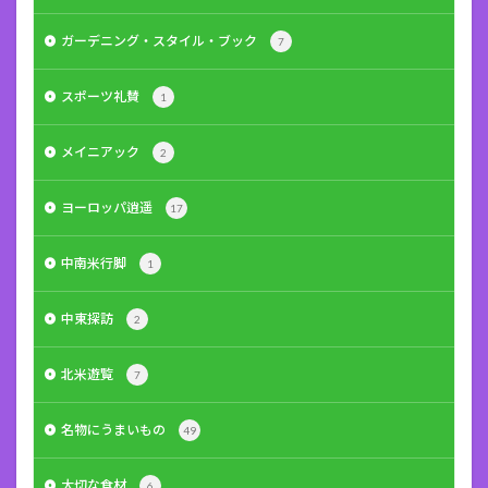
ガーデニング・スタイル・ブック
7
スポーツ礼賛
1
メイニアック
2
ヨーロッパ逍遥
17
中南米行脚
1
中東探訪
2
北米遊覧
7
名物にうまいもの
49
大切な食材
6