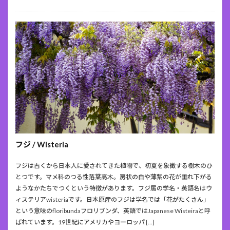
フジ / Wisteria
フジは古くから日本人に愛されてきた植物で、初夏を象徴する樹木のひ
とつです。マメ科のつる性落葉高木。房状の白や薄紫の花が垂れ下がる
ようなかたちでつくという特徴があります。フジ属の学名・英語名はウ
ィステリアwisteriaです。日本原産のフジは学名では「花がたくさん」
という意味のfloribundaフロリブンダ、英語ではJapanese Wisteiraと呼
ばれています。19世紀にアメリカやヨーロッパ […]