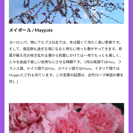
メイポール / Maypole
ヨーロッパ、特にアルプス以北では、冬は暗くて冷たく長い季節です。
そして、復活祭も過ぎる頃になると待ちに待った春がやってきます。若
葉が萌え花の咲き乱れる春から初夏にかけては一年でもっとも美しく、
人々を自由で楽しい気持ちにさせる時期です。 5月は英語ではMay、フ
ランス語、ドイツ語ではMai、スペイン語ではMayo、イタリア語では
Maggioとどれも似ています。この言葉の起源は、古代ローマ神話の春を
司 […]