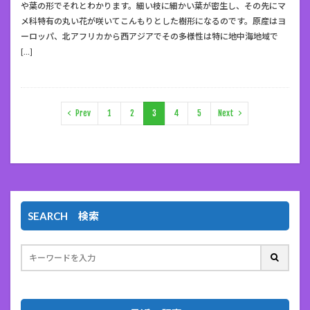
や葉の形でそれとわかります。細い枝に細かい葉が密生し、その先にマ
メ科特有の丸い花が咲いてこんもりとした樹形になるのです。原産はヨ
ーロッパ、北アフリカから西アジアでその多様性は特に地中海地域で
[…]
Prev
1
2
3
4
5
Next
SEARCH 検索