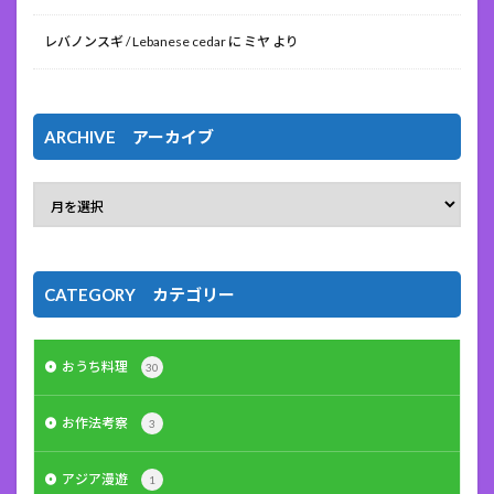
レバノンスギ / Lebanese cedar
に
ミヤ
より
ARCHIVE アーカイブ
CATEGORY カテゴリー
おうち料理
30
お作法考察
3
アジア漫遊
1