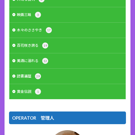
映画三昧
3
木々のささやき
17
百花咲き誇る
19
美酒に溺れる
12
読書遍歴
29
黄金伝説
1
OPERATOR 管理人