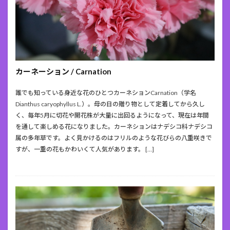
カーネーション / Carnation
誰でも知っている身近な花のひとつカーネションCarnation（学名
Dianthus caryophyllus L.）。母の日の贈り物として定着してから久し
く、毎年5月に切花や開花株が大量に出回るようになって、現在は年間
を通して楽しめる花になりました。カーネションはナデシコ科ナデシコ
属の多年草です。よく見かけるのはフリルのような花びらの八重咲きで
すが、一重の花もかわいくて人気があります。 […]