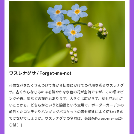
ワスレナグサ / Forget-me-not
可憐な花をたくさんつけて春から初夏にかけての花壇を彩るワスレナグ
サ。古くからなじみのある鮮やかな水色の花が主流ですが、この頃はピ
ンクや白、紫などの花色もあります。大きくは広がらず、葉も花も小さ
いことから、どちらかというと脇役という立場で、ボーダーガーデンの
前列とかコンテナやハンギングバスケットの寄せ植えによく使われるの
ではないでしょうか。ワスレナグサの名前は、英語名Forget-me-notか
ら付 […]